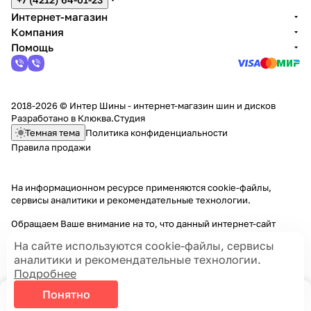
Интернет-магазин
Компания
Помощь
2018-2026 © Интер Шины - интернет-магазин шин и дисков
Разработано в
Клюква.Студия
Темная тема
Политика конфиденциальности
Правила продажи
На информационном ресурсе применяются
cookie-файлы,
сервисы аналитики и рекомендательные технологии
.
Обращаем Ваше внимание на то, что данный интернет-сайт
носит исключительно информационный характер и ни при каких
На сайте используются cookie-файлы, сервисы
условиях информационные материалы и цены, размещенные на
аналитики и рекомендательные технологии.
сайте, не являются публичной офертой, определяемой
Подробнее
положениями Статей 435 и 437 Гражданского кодекса РФ.
Понятно